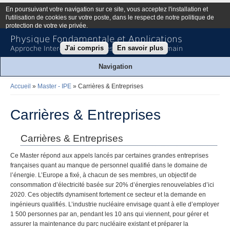
En poursuivant votre navigation sur ce site, vous acceptez l'installation et
l'utilisation de cookies sur votre poste, dans le respect de notre politique de
protection de votre vie privée.
Physique Fondamentale et Applications
J'ai compris
En savoir plus
Approche Interdisciplinaire des Énergies de Demain
Navigation
Accueil
»
Master - IPE
» Carrières & Entreprises
Vous êtes ici
Carrières & Entreprises
Carrières & Entreprises
Ce Master répond aux appels lancés par certaines grandes entreprises
françaises quant au manque de personnel qualifié dans le domaine de
l’énergie. L’Europe a fixé, à chacun de ses membres, un objectif de
consommation d’électricité basée sur 20% d’énergies renouvelables d’ici
2020. Ces objectifs dynamisent fortement ce secteur et la demande en
ingénieurs qualifiés. L’industrie nucléaire envisage quant à elle d’employer
1 500 personnes par an, pendant les 10 ans qui viennent, pour gérer et
assurer la maintenance du parc nucléaire existant et préparer la