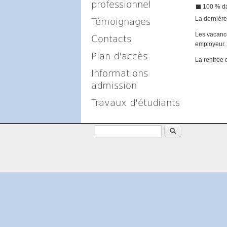
professionnel
100 % da
La dernière
Témoignages
Les vacance
Contacts
employeur.
Plan d'accès
La rentrée 
Informations
admission
Travaux d'étudiants
Rechercher
Formulaire de recherche