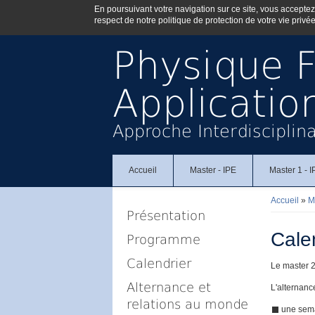
En poursuivant votre navigation sur ce site, vous acceptez l'
respect de notre politique de protection de votre vie privée
Physique 
Applicatio
Approche Interdisciplin
Accueil
Master - IPE
Master 1 - 
Accueil
»
M
Vous êt
Présentation
Cale
Programme
Calendrier
Le master 2
Alternance et
L'alternanc
relations au monde
une sema