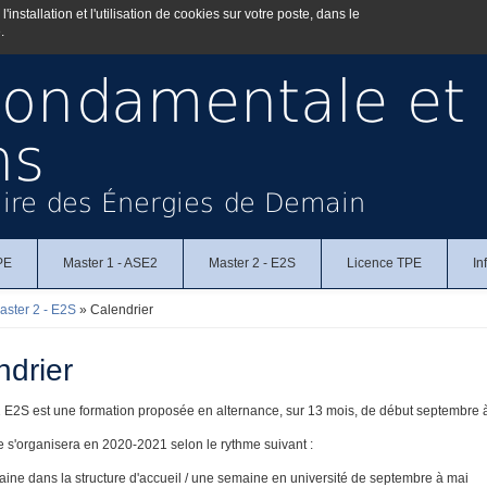
installation et l'utilisation de cookies sur votre poste, dans le
.
Fondamentale et
ns
aire des Énergies de Demain
IPE
Master 1 - ASE2
Master 2 - E2S
Licence TPE
In
aster 2 - E2S
» Calendrier
es ici
ndrier
 E2S est une formation proposée en alternance, sur 13 mois, de début septembre à
e s'organisera en 2020-2021 selon le rythme suivant :
ine dans la structure d'accueil / une semaine en université de septembre à mai