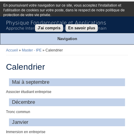
En poursuivant votre navigation sur ce site, vous acceptez l'installation et
l'utilisation de cookies sur votre poste, dans le respect de notre politique de
protection de votre vie privée.
Physique Fondamentale et Applications
J'ai compris
En savoir plus
Approche Interdisciplinaire des Énergies de Demain
Navigation
Accueil
»
Master - IPE
» Calendrier
Vous êtes ici
Calendrier
Mai à septembre
Associer étudiant entreprise
Décembre
Tronc commun
Janvier
Immersion en entreprise